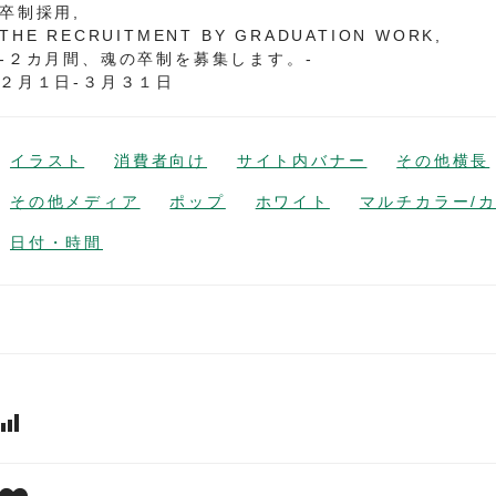
卒制採用,
THE RECRUITMENT BY GRADUATION WORK,
-２カ月間、魂の卒制を募集します。-
２月１日-３月３１日
イラスト
消費者向け
サイト内バナー
その他横長
その他メディア
ポップ
ホワイト
マルチカラー/
日付・時間