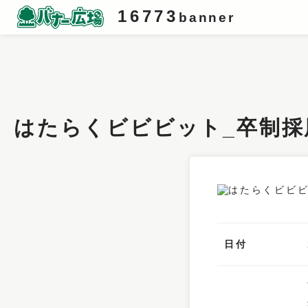
16773
banner
条件検索
キーワード
はたらくビビビット_卒制採
フィルター
サイズ
カラー
業種
日付
デザイン
タイプ
要素