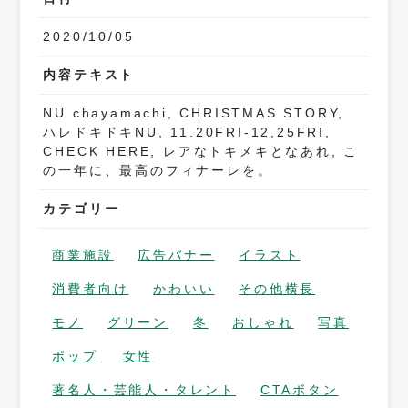
2020/10/05
内容テキスト
NU chayamachi, CHRISTMAS STORY,
ハレドキドキNU, 11.20FRI-12,25FRI,
CHECK HERE, レアなトキメキとなあれ, こ
の一年に、最高のフィナーレを。
カテゴリー
商業施設
広告バナー
イラスト
消費者向け
かわいい
その他横長
モノ
グリーン
冬
おしゃれ
写真
ポップ
女性
著名人・芸能人・タレント
CTAボタン