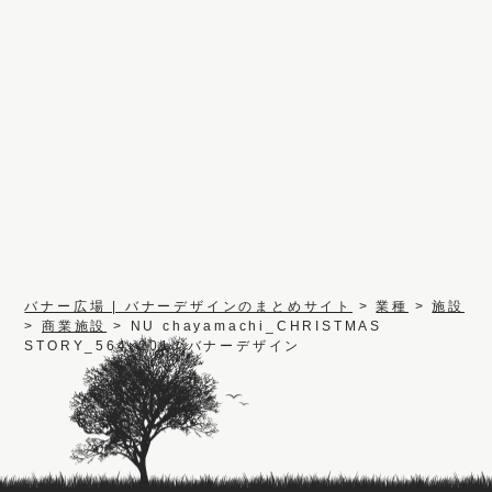
バナー広場 | バナーデザインのまとめサイト
>
業種
>
施設
>
商業施設
>
NU chayamachi_CHRISTMAS
STORY_564×201のバナーデザイン