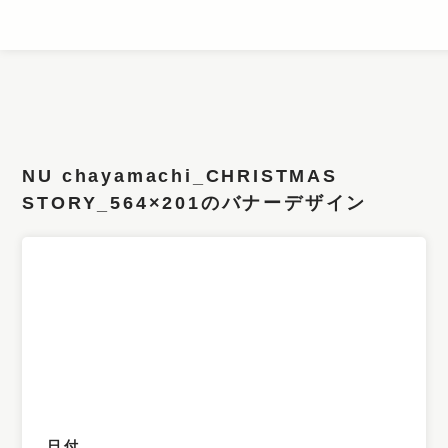
条件検索
キーワード
NU chayamachi_CHRISTMAS
フィルター
STORY_564×201のバナーデザイン
サイズ
カラー
業種
デザイン
タイプ
要素
日付