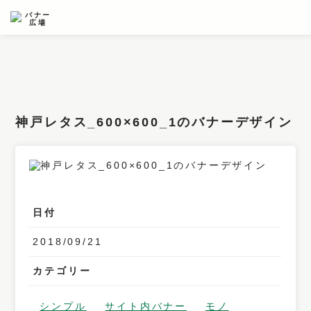
条件検索
キーワード
神戸レタス_600×600_1のバナーデザイン
フィルター
サイズ
カラー
日付
業種
2018/09/21
デザイン
カテゴリー
タイプ
要素
シンプル
サイト内バナー
モノ