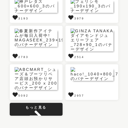
3193
3979
2783
2514
5092
2957
もっと見る