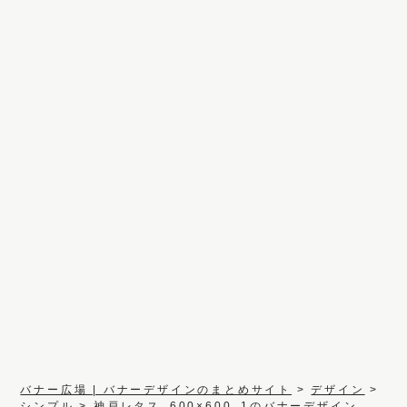
バナー広場 | バナーデザインのまとめサイト
>
デザイン
>
シンプル
>
神戸レタス_600×600_1のバナーデザイン