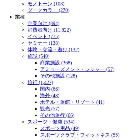
モノトーン (108)
ダークカラー (270)
業種
企業向け (894)
消費者向け (11,822)
イベント (775)
セミナー (138)
体験・交流・遊び (132)
施設 (540)
商業施設 (368)
アミューズメント・レジャー (57)
その他施設 (128)
旅行 (1,427)
国内 (66)
海外 (48)
ホテル・旅館・リゾート (41)
観光 (57)
その他旅行 (66)
スポーツ・健康 (534)
スポーツ用品 (49)
スポーツクラブ・フィットネス (55)