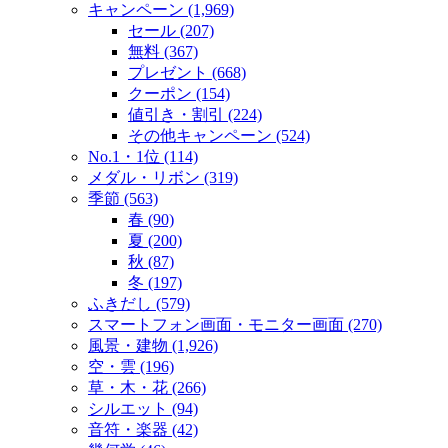
キャンペーン (1,969)
セール (207)
無料 (367)
プレゼント (668)
クーポン (154)
値引き・割引 (224)
その他キャンペーン (524)
No.1・1位 (114)
メダル・リボン (319)
季節 (563)
春 (90)
夏 (200)
秋 (87)
冬 (197)
ふきだし (579)
スマートフォン画面・モニター画面 (270)
風景・建物 (1,926)
空・雲 (196)
草・木・花 (266)
シルエット (94)
音符・楽器 (42)