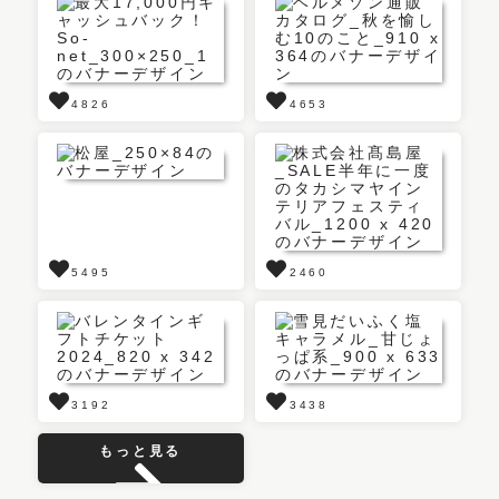
4826
4653
5495
2460
3192
3438
もっと見る