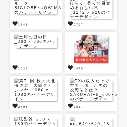
3741
6767
3029
4870
2406
3547