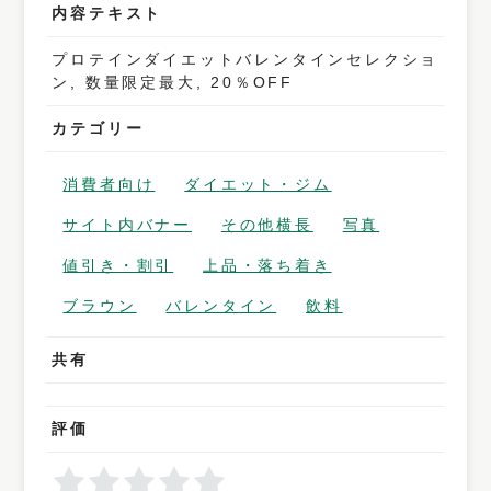
内容テキスト
プロテインダイエットバレンタインセレクショ
ン, 数量限定最大, 20％OFF
カテゴリー
消費者向け
ダイエット・ジム
サイト内バナー
その他横長
写真
値引き・割引
上品・落ち着き
ブラウン
バレンタイン
飲料
共有
評価