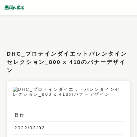
条件検索
キーワード
DHC_プロテインダイエットバレンタイン
フィルター
セレクション_800 x 418のバナーデザイ
ン
サイズ
カラー
業種
デザイン
日付
タイプ
2022/02/02
要素