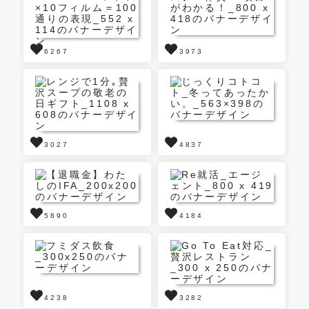
6267
3973
3027
4837
5890
4184
4238
3282