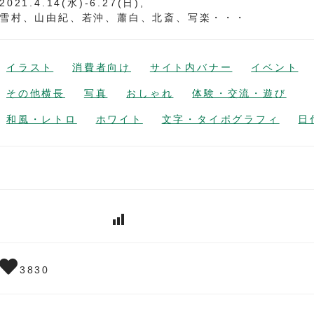
2021.4.14(水)-6.27(日),
雪村、山由紀、若沖、蕭白、北斎、写楽・・・
イラスト
消費者向け
サイト内バナー
イベント
その他横長
写真
おしゃれ
体験・交流・遊び
和風・レトロ
ホワイト
文字・タイポグラフィ
日
3830