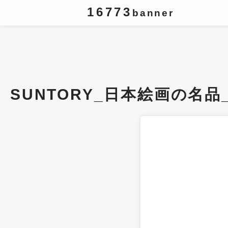
16773
banner
条件検索
キーワード
SUNTORY_日本絵画の名品_
フィルター
サイズ
カラー
業種
デザイン
タイプ
要素