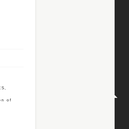
ES,
on of