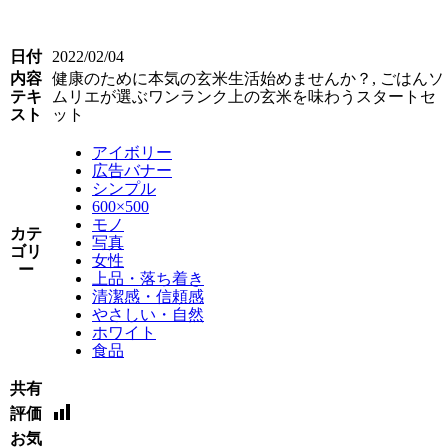
日付
2022/02/04
内容
健康のために本気の玄米生活始めませんか？, ごはんソ
テキ
ムリエが選ぶワンランク上の玄米を味わうスタートセ
スト
ット
アイボリー
広告バナー
シンプル
600×500
モノ
カテ
写真
ゴリ
女性
ー
上品・落ち着き
清潔感・信頼感
やさしい・自然
ホワイト
食品
共有
評価
お気