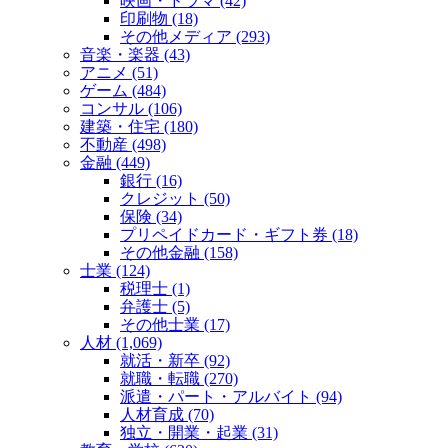
映画・ドラマ (42)
印刷物 (18)
その他メディア (293)
音楽・楽器 (43)
アニメ (51)
ゲーム (484)
コンサル (106)
建築・住宅 (180)
不動産 (498)
金融 (449)
銀行 (16)
クレジット (50)
保険 (34)
プリペイドカード・ギフト券 (18)
その他金融 (158)
士業 (124)
税理士 (1)
弁護士 (5)
その他士業 (17)
人材 (1,069)
就活・新卒 (92)
就職・転職 (270)
派遣・パート・アルバイト (94)
人材育成 (70)
独立・開業・起業 (31)