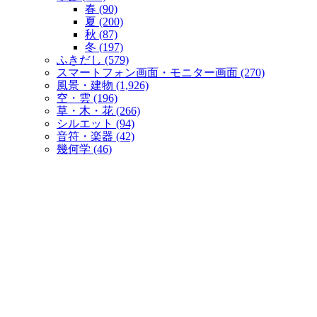
春 (90)
夏 (200)
秋 (87)
冬 (197)
ふきだし (579)
スマートフォン画面・モニター画面 (270)
風景・建物 (1,926)
空・雲 (196)
草・木・花 (266)
シルエット (94)
音符・楽器 (42)
幾何学 (46)