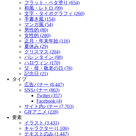
フラット・ベタ塗り (654)
和風・レトロ (99)
文字・タイポグラフィ (260)
手書き風 (154)
マンガ風 (54)
男性的 (80)
女性的 (280)
正月・年末年始 (116)
夏休み (29)
クリスマス (204)
バレンタイン (98)
ハロウィン (170)
父・母・敬老の日 (78)
記念日 (25)
タイプ
広告バナー (8,447)
SNSバナー (863)
Twitter (357)
Facebook (4)
サイト内バナー (7,703)
GIFアニメ (228)
要素
イラスト (3,431)
キャラクター (1,106)
テキストのみ (1,447)