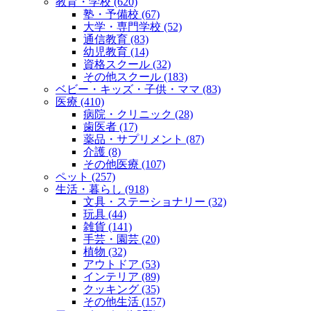
教育・学校 (620)
塾・予備校 (67)
大学・専門学校 (52)
通信教育 (83)
幼児教育 (14)
資格スクール (32)
その他スクール (183)
ベビー・キッズ・子供・ママ (83)
医療 (410)
病院・クリニック (28)
歯医者 (17)
薬品・サプリメント (87)
介護 (8)
その他医療 (107)
ペット (257)
生活・暮らし (918)
文具・ステーショナリー (32)
玩具 (44)
雑貨 (141)
手芸・園芸 (20)
植物 (32)
アウトドア (53)
インテリア (89)
クッキング (35)
その他生活 (157)