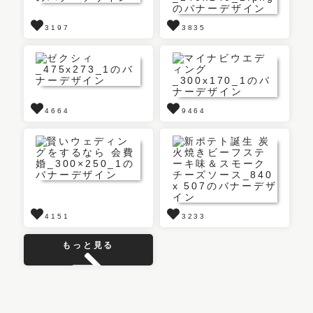
3197
3835
4664
9464
4151
3233
もっと見る