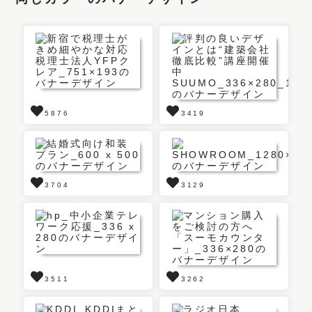
5876
3419
3704
3129
3511
3262