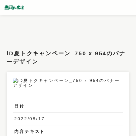
条件検索
キーワード
iD夏トクキャンペーン_750 x 954のバナ
フィルター
ーデザイン
サイズ
カラー
業種
日付
デザイン
2022/08/17
タイプ
要素
内容テキスト