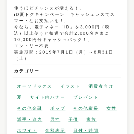
使うほどチャンスが増える！,
iD夏トクキャンペーン キャッシュレスでス
マートなお支払いを！,
今なら、電子マネー「iD」を3,000円（税
込）以上使うと抽選で合計2,000名さまに
10,000円分キャッシュバック！,
エントリー不要,
実施期間：2019年7月1日（月）～8月31日
（土）
カテゴリー
オーソドックス
イラスト
消費者向け
夏
サイト内バナー
プレゼント
その他金融
ポップ
その他縦長
女性
派手・迫力
男性
子供
家族
ホワイト
金額表示
日付・時間