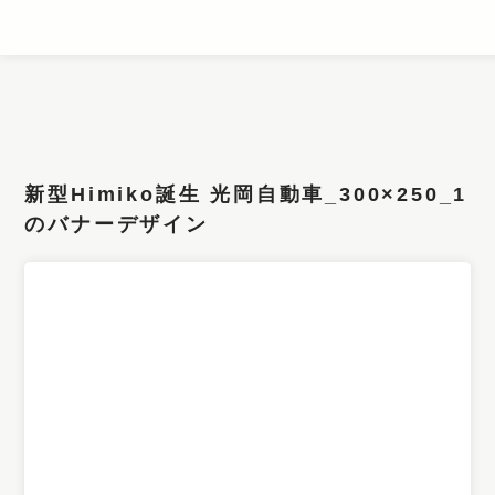
条件検索
キーワード
新型Himiko誕生 光岡自動車_300×250_1
フィルター
のバナーデザイン
サイズ
カラー
業種
デザイン
タイプ
要素