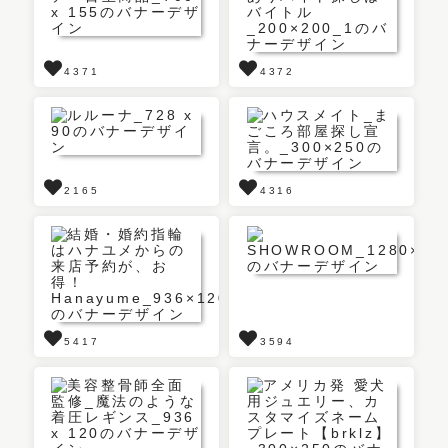
4371
4372
2165
4316
5417
3594