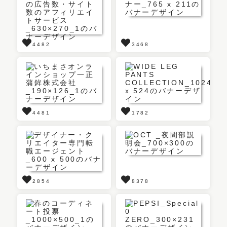
4482
3468
4481
1782
2854
8378