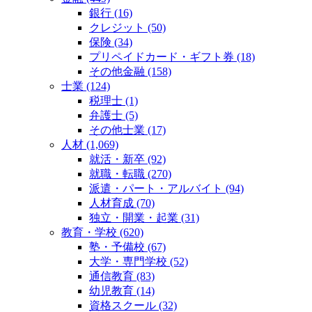
銀行 (16)
クレジット (50)
保険 (34)
プリペイドカード・ギフト券 (18)
その他金融 (158)
士業 (124)
税理士 (1)
弁護士 (5)
その他士業 (17)
人材 (1,069)
就活・新卒 (92)
就職・転職 (270)
派遣・パート・アルバイト (94)
人材育成 (70)
独立・開業・起業 (31)
教育・学校 (620)
塾・予備校 (67)
大学・専門学校 (52)
通信教育 (83)
幼児教育 (14)
資格スクール (32)