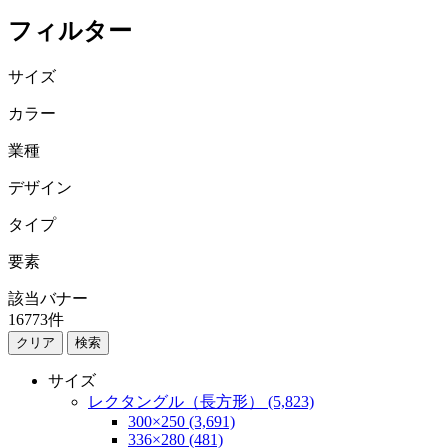
フィルター
サイズ
カラー
業種
デザイン
タイプ
要素
該当バナー
16773
件
検索
サイズ
レクタングル（長方形） (5,823)
300×250 (3,691)
336×280 (481)