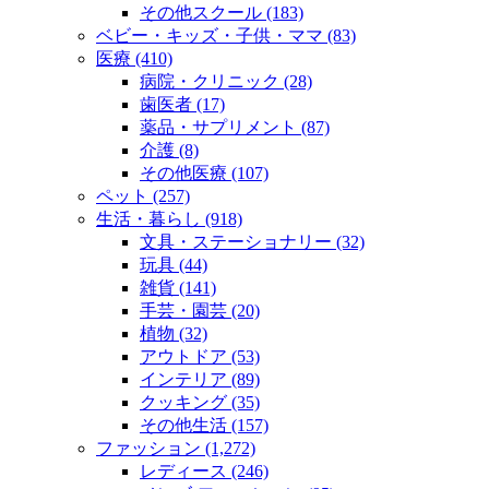
その他スクール (183)
ベビー・キッズ・子供・ママ (83)
医療 (410)
病院・クリニック (28)
歯医者 (17)
薬品・サプリメント (87)
介護 (8)
その他医療 (107)
ペット (257)
生活・暮らし (918)
文具・ステーショナリー (32)
玩具 (44)
雑貨 (141)
手芸・園芸 (20)
植物 (32)
アウトドア (53)
インテリア (89)
クッキング (35)
その他生活 (157)
ファッション (1,272)
レディース (246)