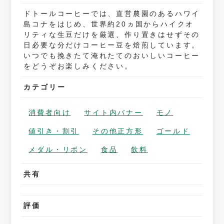
ドトールコーヒーでは、直営農園のあるハワイ
島コナをはじめ、世界約20ヵ国からハイクオ
リティな生豆だけを厳選、作り置きはせずその
日必要な分だけコーヒー豆を焙煎しています。
いつでも挽きたて淹れたてのおいしいコーヒー
をどうぞお楽しみください。
カテゴリー
消費者向け
サイト内バナー
モノ
値引き・割引
その他正方形
ゴールド
メダル・リボン
食品
飲料
共有
評価