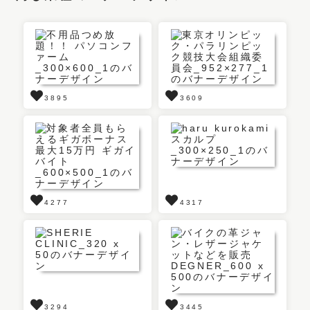
3895
3609
4277
4317
3294
3445